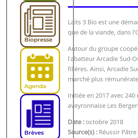
Laits 3 Bio est une démar
que de la viande, dans l'
Biopresse
Autour du groupe coopéra
l'abatteur Arcadie Sud-Ou
filières. Ainsi, Arcadie 
marché plus rémunérateu
Agenda
Initiée en 2017 avec 240
aveyronnaise Les Bergers d
Date :
octobre 2018
Source(s) :
Réussir Pâtre
Brèves