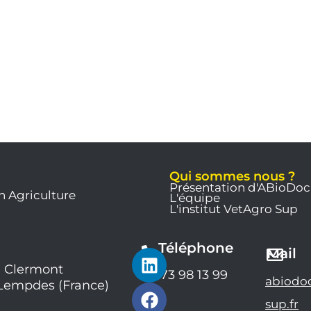
Qui sommes nous ?
Présentation d'ABioDoc
n Agriculture
L'équipe
L'institut VetAgro Sup
Téléphone
L
F
Y
Mail
i
a
o
 Clermont
04 73 98 13 99
abiodo
 Lempdes (France)
n
c
u
k
e
t
sup.fr