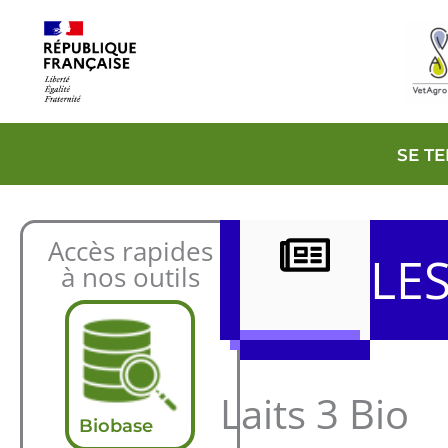
Aller
au
contenu
SE T
Accès rapides
LE
à nos outils
Laits 3 Bio
Biobase