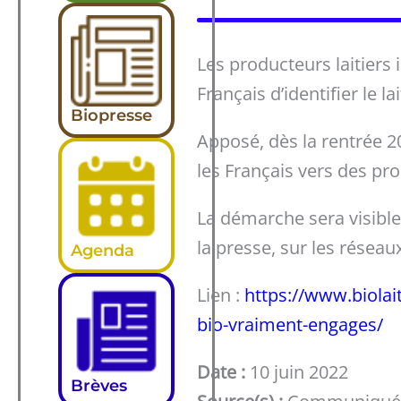
Les producteurs laitiers 
Français d’identifier le l
Biopresse
Apposé, dès la rentrée 20
les Français vers des pr
La démarche sera visibl
la presse, sur les réseaux
Agenda
Lien :
https://www.biolait.
bio-vraiment-engages/
Date :
10 juin 2022
Brèves