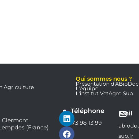
Qui sommes nous ?
Présentation d'ABioDoc
n Agriculture
L'équipe
L'institut VetAgro Sup
Téléphone
L
F
Y
Mail
i
a
o
 Clermont
04 73 98 13 99
abiodo
 Lempdes (France)
n
c
u
k
e
t
sup.fr