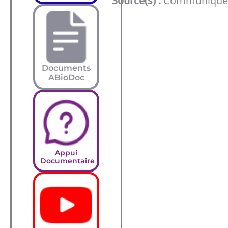
Source(s) :
Communiqué d
Documents
ABioDoc
Appui
Documentaire