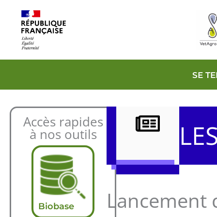
Aller
au
contenu
SE T
Accès rapides
LE
à nos outils
Lancement de
Biobase