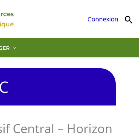
urces
Rec
Connexion
gique
GER
OC
if Central – Horizon