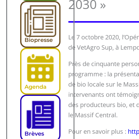
2030 »
Le 7 octobre 2020, l’Opér
Biopresse
de VetAgro Sup, à Lempde
Près de cinquante perso
programme : la présentat
de bio locale sur le Mass
Agenda
intervenants ont témoign
des producteurs bio, et 
le Massif Central.
Pour en savoir plus :
htt
Brèves