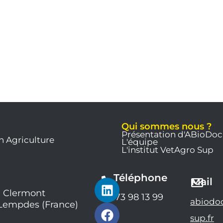
Qui sommes nous ?
Présentation d'ABioDoc
n Agriculture
L'équipe
L'institut VetAgro Sup
Téléphone
L
F
Y
Mail
i
a
o
 Clermont
04 73 98 13 99
abiodo
 Lempdes (France)
n
c
u
k
e
t
sup.fr