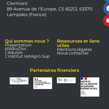
Clermont
7
9
89 Avenue de l'Europe, CS 82212, 63370
1
Lempdes (France)
9
Qui sommes nous ?
Ressources et liens
Présentation
utiles
d'ABioDoc
Mentions légales
L'équipe
Nous contacter
L'institut VetAgro Sup
Partenaires financiers