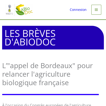
Aller
au
Connexion
contenu
LES BRÈVES
D'ABIODOC
L’"appel de Bordeaux" pour
relancer l'agriculture
biologique française
À l'occasion du Congrès européen de l'agriculture