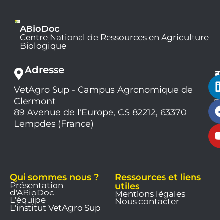
ABioDoc
Centre National de Ressources en Agriculture
Biologique
Adresse
VetAgro Sup - Campus Agronomique de
0
Clermont
7
9
89 Avenue de l'Europe, CS 82212, 63370
1
Lempdes (France)
9
Qui sommes nous ?
Ressources et liens
Présentation
utiles
d'ABioDoc
Mentions légales
L'équipe
Nous contacter
L'institut VetAgro Sup