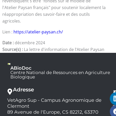
revendiquent s'être "fondés sur le modèle de
l'Atelier Paysan français" pour soutenir localement la
réappropriation des savoir-faire et des outils
agricoles.
Lien :
https://atelier-paysan.ch/
Date :
décembre 2024
Source(s) :
La lettre d'information de l’Atelier Paysan
ABioDoc
Centre National de Ressources en Agriculture
Biologique
Adresse
VetAgro Sup - Campus Agronomique de
0
Clermont
7
9
89 Avenue de l'Europe, CS 82212, 63370