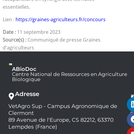
essentielles.
Lien :
https://graines-agriculteurs.fr/concours
Date :
11 septembre 2023
Source(s) :
Communiqué de presse Graines
d'agriculteurs
ABioDoc
Centre National de Ressources en Agriculture
Biologique
Adresse
VetAgro Sup - Campus Agronomique de
0
Clermont
7
9
89 Avenue de l'Europe, CS 82212, 63370
1
Lempdes (France)
9