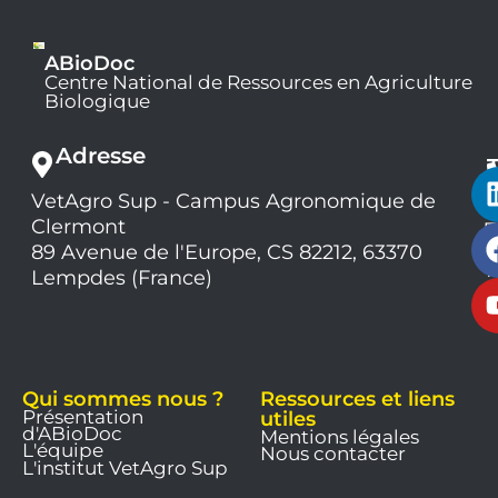
ABioDoc
Centre National de Ressources en Agriculture
Biologique
Adresse
VetAgro Sup - Campus Agronomique de
0
Clermont
7
9
89 Avenue de l'Europe, CS 82212, 63370
1
Lempdes (France)
9
Qui sommes nous ?
Ressources et liens
Présentation
utiles
d'ABioDoc
Mentions légales
L'équipe
Nous contacter
L'institut VetAgro Sup