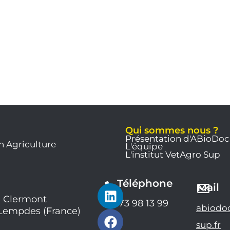
Qui sommes nous ?
Présentation d'ABioDoc
n Agriculture
L'équipe
L'institut VetAgro Sup
Téléphone
L
F
Y
Mail
i
a
o
 Clermont
04 73 98 13 99
abiodo
 Lempdes (France)
n
c
u
k
e
t
sup.fr