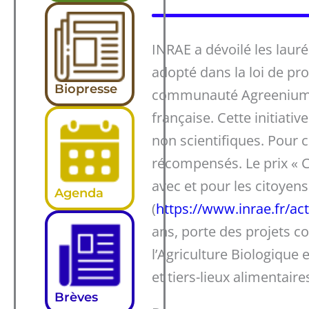
INRAE a dévoilé les lauré
adopté dans la loi de pr
Biopresse
communauté Agreenium, e
française. Cette initiat
non scientifiques. Pour 
récompensés. Le prix « 
avec et pour les citoyens
Agenda
(
https://www.inrae.fr/act
ans, porte des projets co
l’Agriculture Biologique
et tiers-lieux alimentaire
Brèves