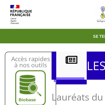
Aller
au
contenu
SE T
Accès rapides
LE
à nos outils
Lauréats du 
Biobase