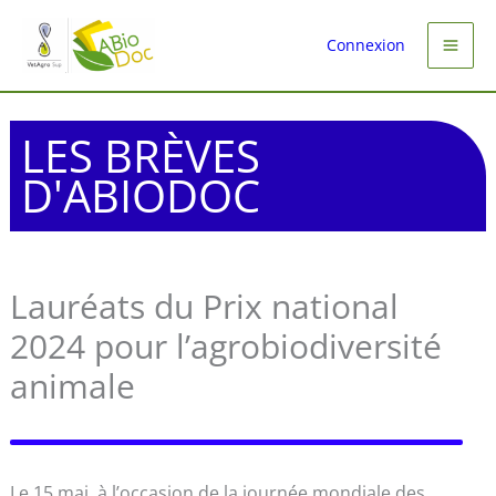
Aller
au
Connexion
contenu
LES BRÈVES
D'ABIODOC
Lauréats du Prix national
2024 pour l’agrobiodiversité
animale
Le 15 mai, à l’occasion de la journée mondiale des