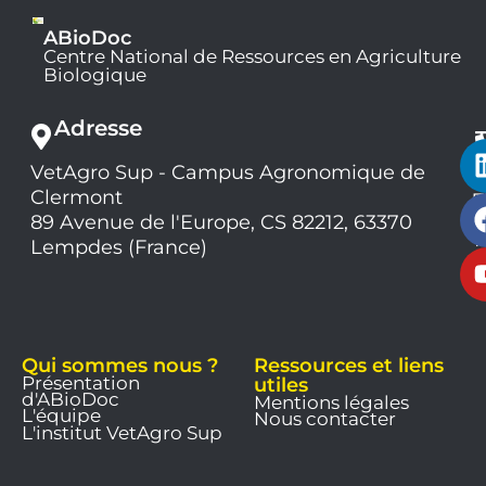
ABioDoc
Centre National de Ressources en Agriculture
Biologique
Adresse
VetAgro Sup - Campus Agronomique de
0
Clermont
7
9
89 Avenue de l'Europe, CS 82212, 63370
1
Lempdes (France)
9
Qui sommes nous ?
Ressources et liens
Présentation
utiles
d'ABioDoc
Mentions légales
L'équipe
Nous contacter
L'institut VetAgro Sup