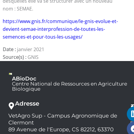
desquelles elle va se structurer avec un nouveau
nom : SEMAE.
https://www.gnis.fr/communique/le-gnis-evolue-et-
devient-semae-interprofession-de-toutes-les-
semences-et-pour-tous-les-usages/
Date :
janvier 2021
Source(s) :
GNIS
ABioDoc
Centre National de Ressources en Agriculture
Biologique
Adresse
VetAgro Sup - Campus Agronomique de
0
Clermont
7
9
89 Avenue de l'Europe, CS 82212, 63370