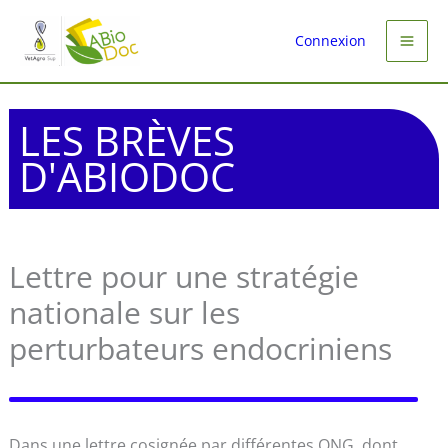
Aller
au
Connexion
contenu
LES BRÈVES
D'ABIODOC
Lettre pour une stratégie
nationale sur les
perturbateurs endocriniens
Dans une lettre cosignée par différentes ONG, dont