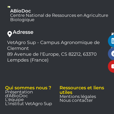
ABioDoc
Centre National de Ressources en Agriculture
Biologique
Adresse
VetAgro Sup - Campus Agronomique de
0
Clermont
7
9
89 Avenue de l'Europe, CS 82212, 63370
1
Lempdes (France)
9
Qui sommes nous ?
Ressources et liens
Présentation
utiles
d'ABioDoc
Mentions légales
L'équipe
Nous contacter
L'institut VetAgro Sup