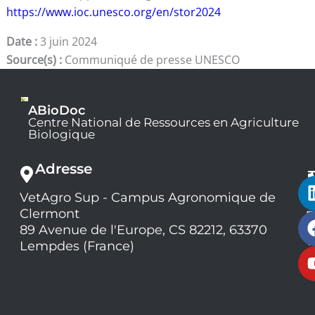
https://www.ioc.unesco.org/en/stor2024
Date :
3 juin 2024
Source(s) :
Communiqué de presse UNESCO
ABioDoc
Centre National de Ressources en Agriculture
Biologique
Adresse
VetAgro Sup - Campus Agronomique de
0
Clermont
7
9
89 Avenue de l'Europe, CS 82212, 63370
1
Lempdes (France)
9