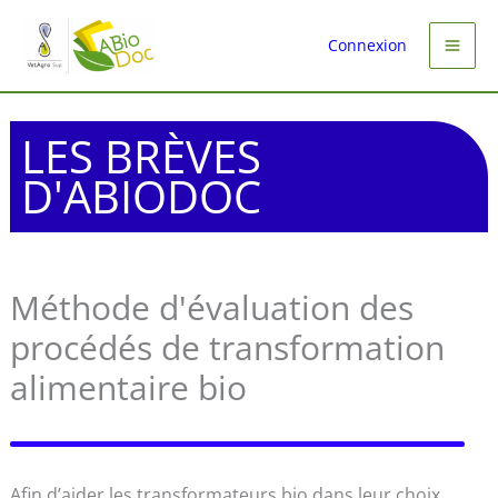
Aller
au
Connexion
contenu
LES BRÈVES
D'ABIODOC
Méthode d'évaluation des
procédés de transformation
alimentaire bio
Afin d’aider les transformateurs bio dans leur choix