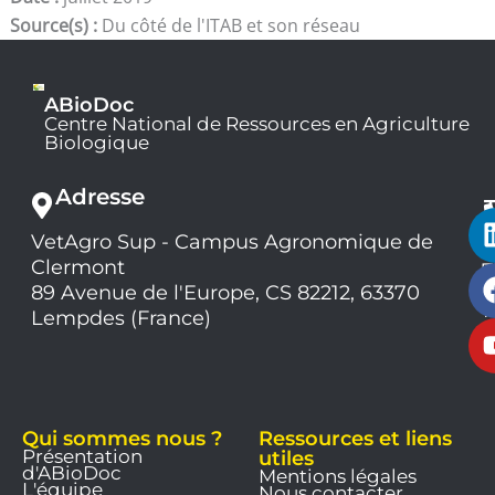
Source(s) :
Du côté de l'ITAB et son réseau
ABioDoc
Centre National de Ressources en Agriculture
Biologique
Adresse
VetAgro Sup - Campus Agronomique de
0
Clermont
7
9
89 Avenue de l'Europe, CS 82212, 63370
1
Lempdes (France)
9
Qui sommes nous ?
Ressources et liens
Présentation
utiles
d'ABioDoc
Mentions légales
L'équipe
Nous contacter