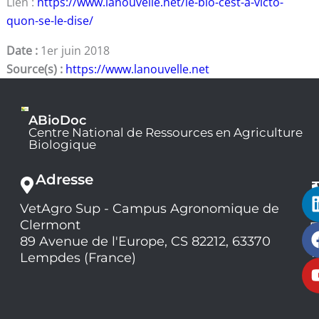
Lien :
https://www.lanouvelle.net/le-bio-cest-a-victo-
quon-se-le-dise/
Date :
1er juin 2018
Source(s) :
https://www.lanouvelle.net
ABioDoc
Centre National de Ressources en Agriculture
Biologique
Adresse
VetAgro Sup - Campus Agronomique de
0
Clermont
7
9
89 Avenue de l'Europe, CS 82212, 63370
1
Lempdes (France)
9