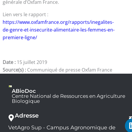
générale d’Oxfam France.
Lien vers le rapport :
https://www.oxfamfrance.org/rapports/inegalites-
de-genre-et-insecurite-alimentaire-les-femmes-en-
premiere-ligne/
Date :
15 juillet 2019
Source(s) :
Communiqué de presse Oxfam France
ABioDoc
Centre National de Ressources en Agriculture
Biologique
Adresse
VetAgro Sup - Campus Agronomique de
0