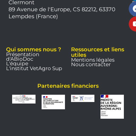
Clermont
7
9
89 Avenue de l'Europe, CS 82212, 63370
1
Lempdes (France)
9
Qui sommes nous ?
Ressources et liens
Présentation
utiles
d'ABioDoc
Mentions légales
L'équipe
Nous contacter
L'institut VetAgro Sup
Partenaires financiers