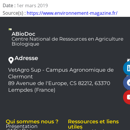
Date :
1er mars 2019
Source(s) :
https://www.environnement-magazine.fr/
ABioDoc
Centre National de Ressources en Agriculture
Biologique
Adresse
VetAgro Sup - Campus Agronomique de
0
Clermont
7
9
89 Avenue de l'Europe, CS 82212, 63370
1
Lempdes (France)
9
Qui sommes nous ?
Ressources et liens
Présentation
utiles