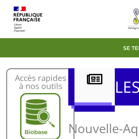
Aller
au
contenu
SE T
Accès rapides
LE
à nos outils
Nouvelle-Aq
Biobase