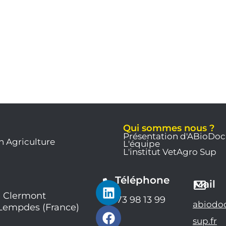
Qui sommes nous ?
Présentation d'ABioDoc
n Agriculture
L'équipe
L'institut VetAgro Sup
Téléphone
L
F
Y
Mail
i
a
o
 Clermont
04 73 98 13 99
abiodo
 Lempdes (France)
n
c
u
k
e
t
sup.fr