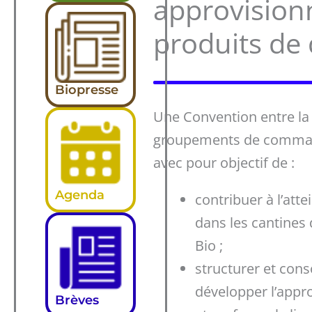
approvision
produits de 
Biopresse
Une Convention entre la
groupements de commande
avec pour objectif de :
Agenda
contribuer à l’att
dans les cantines 
Bio ;
structurer et cons
développer l’appr
Brèves