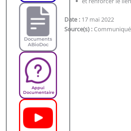
et renforcer le lie
Date :
17 mai 2022
Source(s) :
Communiqué d
Documents
ABioDoc
Appui
Documentaire