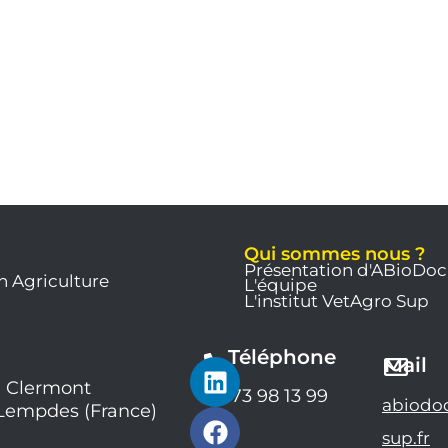
Qui sommes nous ?
Présentation d'ABioDoc
n Agriculture
L'équipe
L'institut VetAgro Sup
Téléphone
L
F
Y
Mail
i
a
o
 Clermont
04 73 98 13 99
abiodo
 Lempdes (France)
n
c
u
k
e
t
sup.fr