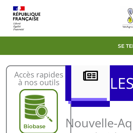
Aller
au
contenu
SE T
Accès rapides
LE
à nos outils
Nouvelle-Aq
Biobase