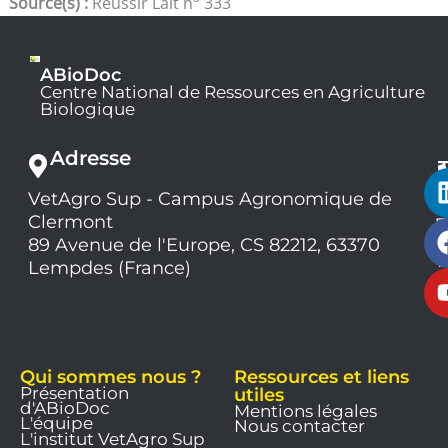
Source(s) :
Réussir Lait n° 333
ABioDoc
Centre National de Ressources en Agriculture
Biologique
Adresse
VetAgro Sup - Campus Agronomique de
0
Clermont
7
9
89 Avenue de l'Europe, CS 82212, 63370
1
Lempdes (France)
9
Qui sommes nous ?
Ressources et liens
Présentation
utiles
d'ABioDoc
Mentions légales
L'équipe
Nous contacter
L'institut VetAgro Sup