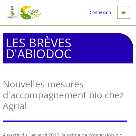
Aller
au
Connexion
contenu
LES BRÈVES
D'ABIODOC
Nouvelles mesures
d'accompagnement bio chez
Agrial
A partir du 1er avril 2019, la prime de conversion bio