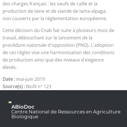
des charges français : les oeufs de caille et la
production de laine et de viande de lama-alpaga,
non couverts par la réglementation européenne.
Cette décision du Cnab fait suite à plusieurs mois de
travail, débouchant sur le lancement de la
procédure nationale d'opposition (PNO). L'adoption
de ces règles vise une harmonisation des conditions
de production ainsi que des niveaux d'exigence
élevés.
Date :
mai-juin 2019
Source(s) :
Biofil n° 123
ABioDoc
Centre National de Ressources en Agriculture
Biologique