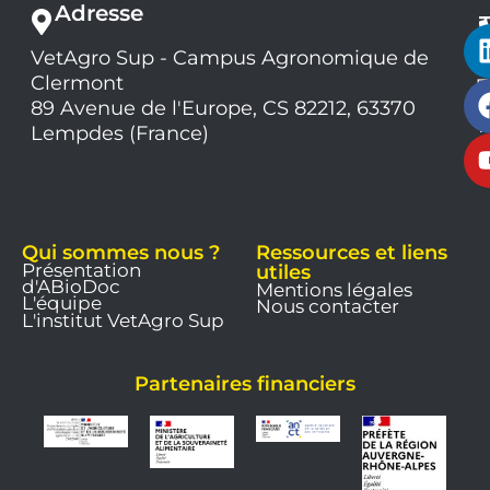
Adresse
VetAgro Sup - Campus Agronomique de
0
Clermont
7
9
89 Avenue de l'Europe, CS 82212, 63370
1
Lempdes (France)
9
Qui sommes nous ?
Ressources et liens
Présentation
utiles
d'ABioDoc
Mentions légales
L'équipe
Nous contacter
L'institut VetAgro Sup
Partenaires financiers