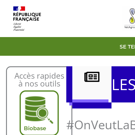
Aller
au
contenu
SE T
Accès rapides
LE
à nos outils
#OnVeutLaB
Biobase