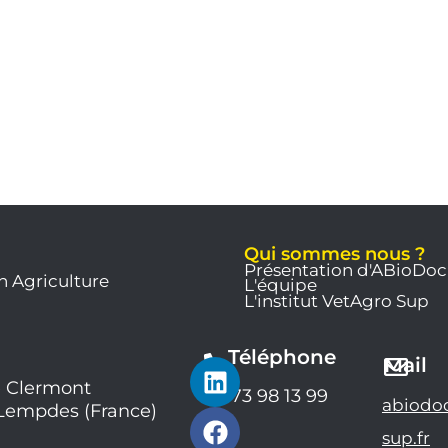
Qui sommes nous ?
Présentation d'ABioDoc
n Agriculture
L'équipe
L'institut VetAgro Sup
Téléphone
L
F
Y
Mail
i
a
o
 Clermont
04 73 98 13 99
abiodo
 Lempdes (France)
n
c
u
k
e
t
sup.fr