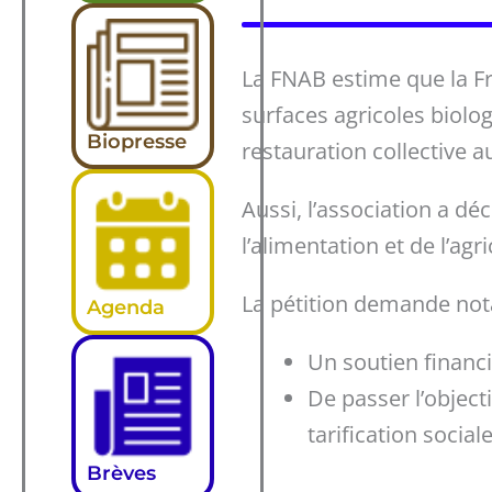
La FNAB estime que la Fra
surfaces agricoles biolo
Biopresse
restauration collective a
Aussi, l’association a d
l’alimentation et de l’ag
La pétition demande no
Agenda
Un soutien financie
De passer l’objecti
tarification socia
Brèves