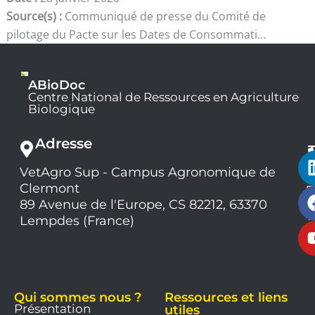
Source(s) :
Communiqué de presse du Comité de
pilotage du Pacte sur les Dates de Consommati…
ABioDoc
Centre National de Ressources en Agriculture
Biologique
Adresse
VetAgro Sup - Campus Agronomique de
0
Clermont
7
9
89 Avenue de l'Europe, CS 82212, 63370
1
Lempdes (France)
9
Qui sommes nous ?
Ressources et liens
Présentation
utiles