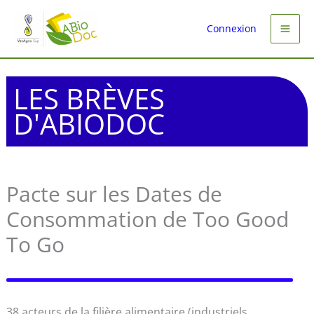
Aller
au
Connexion
contenu
LES BRÈVES
D'ABIODOC
Pacte sur les Dates de
Consommation de Too Good
To Go
38 acteurs de la filière alimentaire (industriels,