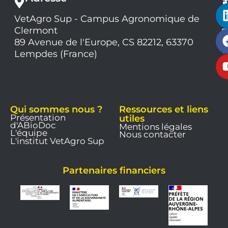
VetAgro Sup - Campus Agronomique de
0
Clermont
7
9
89 Avenue de l'Europe, CS 82212, 63370
1
Lempdes (France)
9
Qui sommes nous ?
Ressources et liens
Présentation
utiles
d'ABioDoc
Mentions légales
L'équipe
Nous contacter
L'institut VetAgro Sup
Partenaires financiers