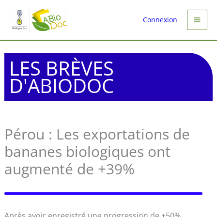
Aller
au
Connexion
contenu
LES BRÈVES
D'ABIODOC
Pérou : Les exportations de
bananes biologiques ont
augmenté de +39%
Après avoir enregistré une progression de +50%