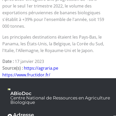
pour le seul 1er trimestre 2022, le volume des
exportations péruviennes de bananes biologiques
s'établit à +39% pour l'ensemble de l'année, soit 159
000 tonnes.
Les principales destinations étaient les Pays-Bas, le
Panama, les États-Unis, la Belgique, la Corée du Sud,
l'Italie, l'Allemagne, le Royaume-Uni et le Japon.
Date :
17 janvier 2023
Source(s) :
https://agraria.pe
https://www.fructidor.fr/
ABioDoc
Centre National de Ressources en Agriculture
Biologique
Adresse