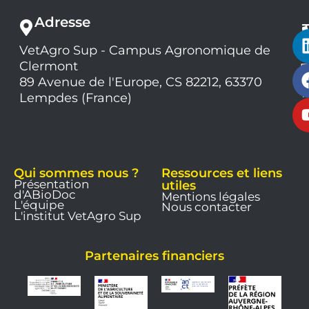
Adresse
VetAgro Sup - Campus Agronomique de
0
Clermont
7
9
89 Avenue de l'Europe, CS 82212, 63370
1
Lempdes (France)
9
Qui sommes nous ?
Ressources et liens
Présentation
utiles
d'ABioDoc
Mentions légales
L'équipe
Nous contacter
L'institut VetAgro Sup
Partenaires financiers