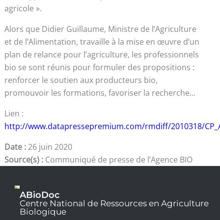
agricole ».
Alors que Didier Guillaume, Ministre de l’Agriculture
et de l’Alimentation, travaille à la mise en œuvre d’un
plan de relance pour l’agriculture, les professionnels
bio se sont réunis pour formuler des propositions :
renforcer le soutien aux producteurs bio,
promouvoir les formations, favoriser la recherche...
Lien :
http://www.datapressepremium.com/rmdiff/2010318/C
Date :
26 juin 2020
Source(s) :
Communiqué de presse de l’Agence BIO
ABioDoc
Centre National de Ressources en Agriculture
Biologique