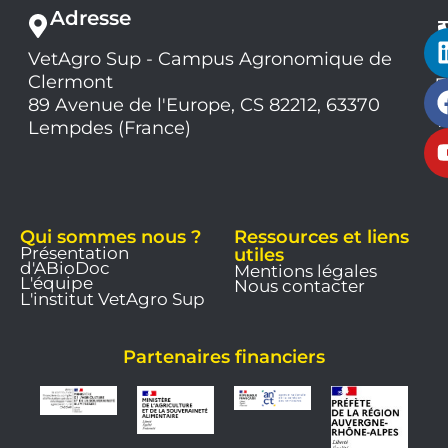
Adresse
VetAgro Sup - Campus Agronomique de
0
Clermont
7
9
89 Avenue de l'Europe, CS 82212, 63370
1
Lempdes (France)
9
Qui sommes nous ?
Ressources et liens
Présentation
utiles
d'ABioDoc
Mentions légales
L'équipe
Nous contacter
L'institut VetAgro Sup
Partenaires financiers