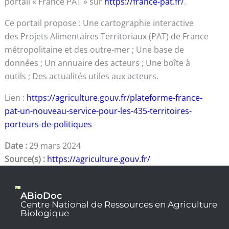
portail « France PAT » sur
https://france-pat.fr/
.
Ce portail propose : Une cartographie interactive
des Projets Alimentaires Territoriaux (PAT) de France
métropolitaine et des outre-mer ; Une base de
données ; Un annuaire des acteurs ; Une boîte à
outils ; Des actualités utiles aux acteurs.
Lien :
https://agriculture.gouv.fr/plateforme-france-
pat-un-nouveau-service-pour-les-435-territoires-
porteurs-de-politiques
Date :
29 mars 2024
Source(s) :
https://agriculture.gouv.fr/
ABioDoc
Centre National de Ressources en Agriculture
Biologique