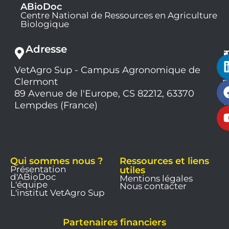
ABioDoc
Centre National de Ressources en Agriculture
Biologique
Adresse
VetAgro Sup - Campus Agronomique de
0
Clermont
7
9
89 Avenue de l'Europe, CS 82212, 63370
1
Lempdes (France)
9
Qui sommes nous ?
Ressources et liens
Présentation
utiles
d'ABioDoc
Mentions légales
L'équipe
Nous contacter
L'institut VetAgro Sup
Partenaires financiers