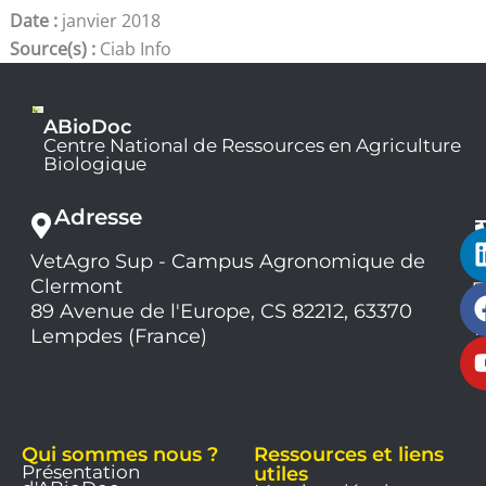
Date :
janvier 2018
Source(s) :
Ciab Info
ABioDoc
Centre National de Ressources en Agriculture
Biologique
Adresse
VetAgro Sup - Campus Agronomique de
0
Clermont
7
9
89 Avenue de l'Europe, CS 82212, 63370
1
Lempdes (France)
9
Qui sommes nous ?
Ressources et liens
Présentation
utiles