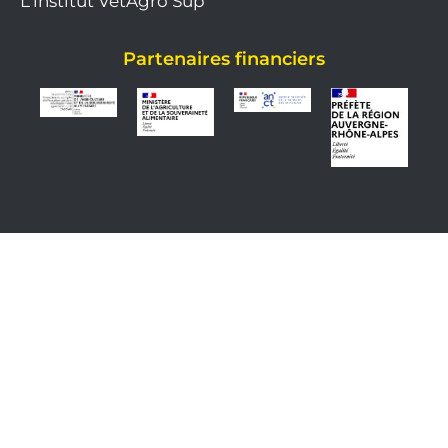
L'institut VetAgro Sup
Partenaires financiers