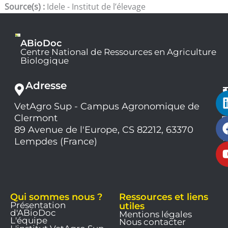
Source(s) :
Idele - Institut de l’élevage
ABioDoc
Centre National de Ressources en Agriculture
Biologique
Adresse
VetAgro Sup - Campus Agronomique de
0
Clermont
7
9
89 Avenue de l'Europe, CS 82212, 63370
1
Lempdes (France)
9
Qui sommes nous ?
Ressources et liens
Présentation
utiles
d'ABioDoc
Mentions légales
L'équipe
Nous contacter