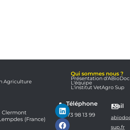
Qui sommes nous ?
Présentation d'ABioDoc
n Agriculture
L'équipe
L'institut VetAgro Sup
Téléphone
L
F
Y
Mail
i
a
o
 Clermont
04 73 98 13 99
abiodo
 Lempdes (France)
n
c
u
k
e
t
sup.fr