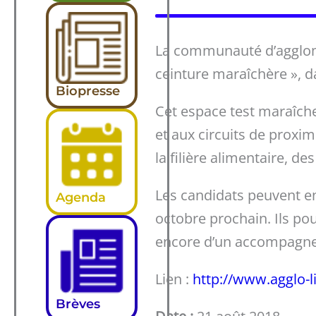
La communauté d’agglomé
ceinture maraîchère », da
Biopresse
Cet espace test maraîche
et aux circuits de proximi
la filière alimentaire, 
Les candidats peuvent en
Agenda
octobre prochain. Ils pou
encore d’un accompagne
Lien :
http://www.agglo-l
Brèves