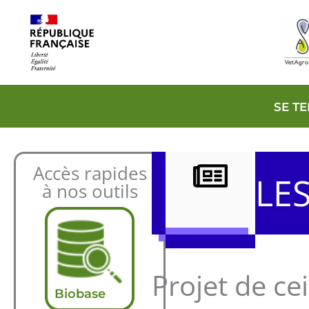
Aller
au
contenu
SE T
Accès rapides
LE
à nos outils
Projet de c
Biobase