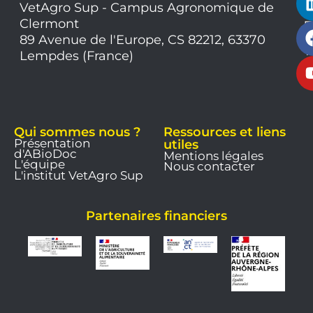
VetAgro Sup - Campus Agronomique de
0
Clermont
7
9
89 Avenue de l'Europe, CS 82212, 63370
1
Lempdes (France)
9
Qui sommes nous ?
Ressources et liens
Présentation
utiles
d'ABioDoc
Mentions légales
L'équipe
Nous contacter
L'institut VetAgro Sup
Partenaires financiers