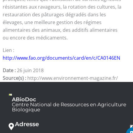
résistantes aux ravageurs, la rotation des cultures, la
restauration des pâturages dégradés dans les
élevages, une meilleure gestion des régimes
alimentaires des animaux, des additifs alimentaires
ou encore des médicaments.
Lien :
http://www.fao.org/documents/card/en/c/CA0146EN
Date :
26 juin 2018
Source(s) :
http://www.environnement-magazine.fr/
ABioDoc
Centre National de Ressources en Agriculture
Biologique
Adresse