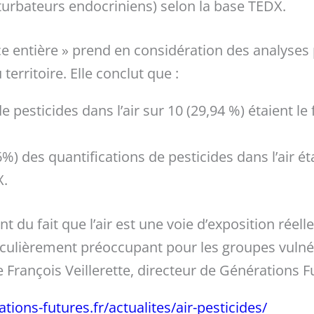
turbateurs endocriniens) selon la base TEDX.
e entière » prend en considération des analyses p
territoire. Elle conclut que :
e pesticides dans l’air sur 10 (29,94 %) étaient le
6%) des quantifications de pesticides dans l’air ét
X.
t du fait que l’air est une voie d’exposition réel
iculièrement préoccupant pour les groupes vulnér
e François Veillerette, directeur de Générations F
ions-futures.fr/actualites/air-pesticides/