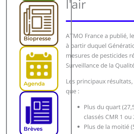
l'air
ATMO France a publié, le
Biopresse
à partir duquel Générat
mesures de pesticides ré
Surveillance de la Qualit
Les principaux résultats
Agenda
que :
Plus du quart (27,5
classés CMR 1 ou 
Plus de la moitié (
Brèves