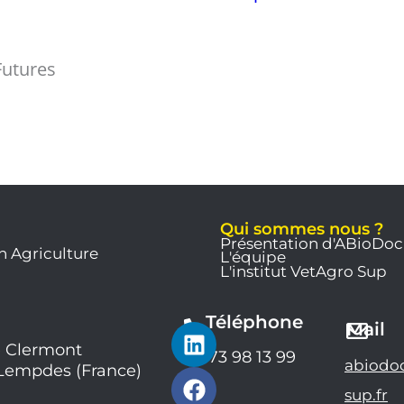
Futures
Qui sommes nous ?
Présentation d'ABioDoc
n Agriculture
L'équipe
L'institut VetAgro Sup
Téléphone
L
F
Y
Mail
i
a
o
 Clermont
04 73 98 13 99
abiodo
 Lempdes (France)
n
c
u
k
e
t
sup.fr