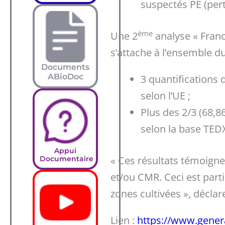
suspectés PE (per
ème
Une 2
analyse « Franc
s’attache à l’ensemble du 
Documents
ABioDoc
3 quantifications d
selon l’UE ;
Plus des 2/3 (68,8
selon la base TED
Appui
« Ces résultats témoignen
Documentaire
et/ou CMR. Ceci est part
zones cultivées », déclar
Lien :
https://www.generat