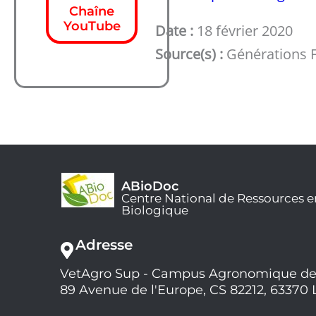
Chaîne
YouTube
Date :
18 février 2020
Source(s) :
Générations 
ABioDoc
Centre National de Ressources e
Biologique
Adresse
VetAgro Sup - Campus Agronomique de
89 Avenue de l'Europe, CS 82212, 63370