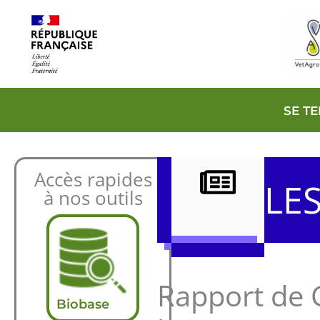
Aller
au
contenu
SE T
Accès rapides
LE
à nos outils
Rapport de G
Biobase