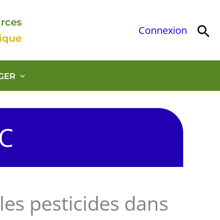
urces
Rec
Connexion
gique
GER
OC
les pesticides dans