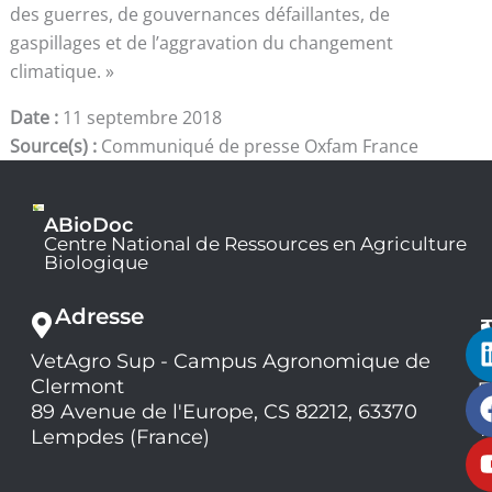
des guerres, de gouvernances défaillantes, de
gaspillages et de l’aggravation du changement
climatique. »
Date :
11 septembre 2018
Source(s) :
Communiqué de presse Oxfam France
ABioDoc
Centre National de Ressources en Agriculture
Biologique
Adresse
VetAgro Sup - Campus Agronomique de
0
Clermont
7
9
89 Avenue de l'Europe, CS 82212, 63370
1
Lempdes (France)
9