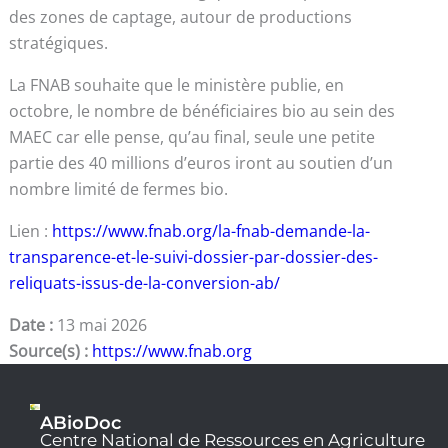
des zones de captage, autour de productions
stratégiques.
La FNAB souhaite que le ministère publie, en
octobre, le nombre de bénéficiaires bio au sein des
MAEC car elle pense, qu’au final, seule une petite
partie des 40 millions d’euros iront au soutien d’un
nombre limité de fermes bio.
Lien :
https://www.fnab.org/la-fnab-demande-la-
transparence-et-le-suivi-dossier-par-dossier-des-
reliquats-issus-de-la-conversion-ab/
Date :
13 mai 2026
Source(s) :
https://www.fnab.org
ABioDoc
Centre National de Ressources en Agriculture