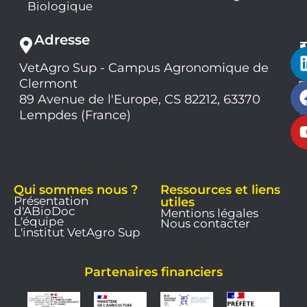
Biologique
Adresse
VetAgro Sup - Campus Agronomique de
0
Clermont
7
9
89 Avenue de l'Europe, CS 82212, 63370
1
Lempdes (France)
9
Qui sommes nous ?
Ressources et liens
Présentation
utiles
d'ABioDoc
Mentions légales
L'équipe
Nous contacter
L'institut VetAgro Sup
Partenaires financiers