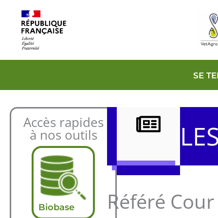
Aller
au
contenu
SE T
Accès rapides
LE
à nos outils
Référé Cour 
Biobase