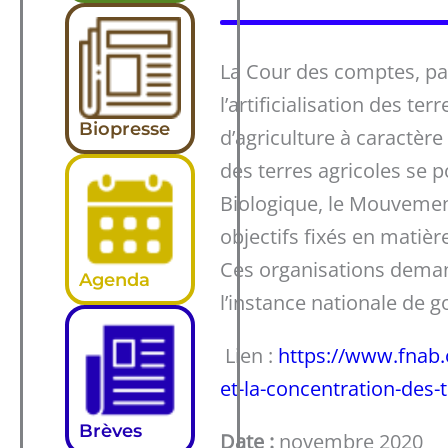
La Cour des comptes, par
l’artificialisation des t
Biopresse
d’agriculture à caractère
des terres agricoles se 
Biologique, le Mouvement
objectifs fixés en matière
Ces organisations demand
Agenda
l’instance nationale de 
Lien :
https://www.fnab.o
et-la-concentration-des-t
Brèves
Date :
novembre 2020