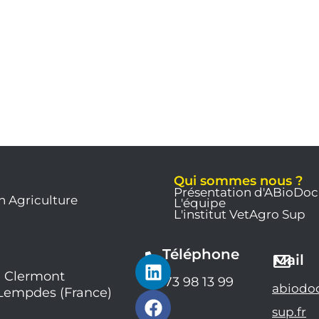
Qui sommes nous ?
Présentation d'ABioDoc
n Agriculture
L'équipe
L'institut VetAgro Sup
Téléphone
L
F
Y
Mail
i
a
o
 Clermont
04 73 98 13 99
abiodo
 Lempdes (France)
n
c
u
k
e
t
sup.fr