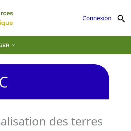
urces
Rec
Connexion
gique
GER
OC
alisation des terres