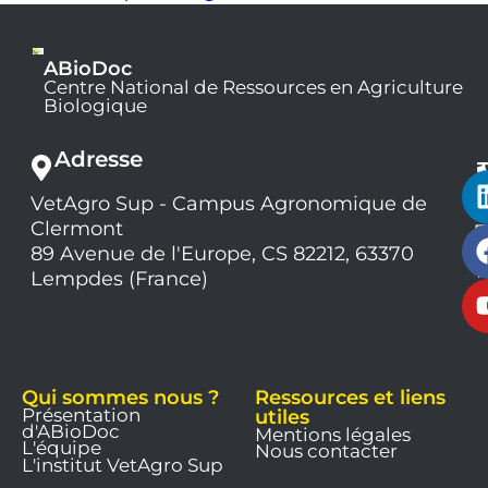
ABioDoc
Centre National de Ressources en Agriculture
Biologique
Adresse
VetAgro Sup - Campus Agronomique de
0
Clermont
7
9
89 Avenue de l'Europe, CS 82212, 63370
1
Lempdes (France)
9
Qui sommes nous ?
Ressources et liens
Présentation
utiles
d'ABioDoc
Mentions légales
L'équipe
Nous contacter
L'institut VetAgro Sup