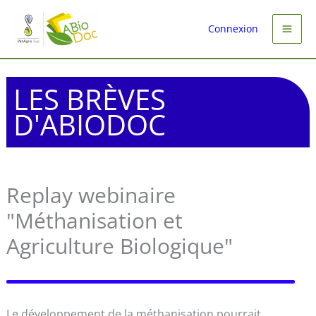
Aller
au
Connexion
contenu
LES BRÈVES
D'ABIODOC
Replay webinaire
"Méthanisation et
Agriculture Biologique"
Le développement de la méthanisation pourrait