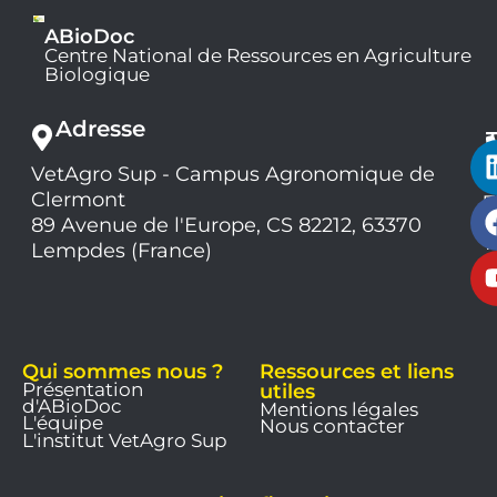
ABioDoc
Centre National de Ressources en Agriculture
Biologique
Adresse
VetAgro Sup - Campus Agronomique de
0
Clermont
7
9
89 Avenue de l'Europe, CS 82212, 63370
1
Lempdes (France)
9
Qui sommes nous ?
Ressources et liens
Présentation
utiles
d'ABioDoc
Mentions légales
L'équipe
Nous contacter
L'institut VetAgro Sup