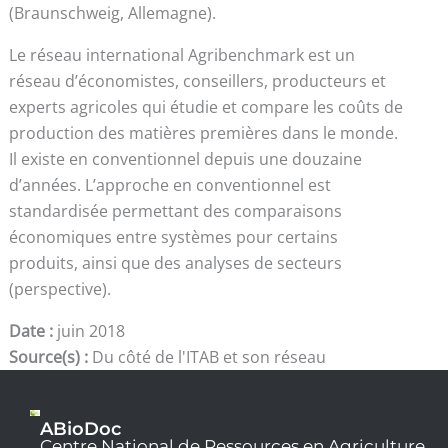
(Braunschweig, Allemagne).
Le réseau international Agribenchmark est un
réseau d’économistes, conseillers, producteurs et
experts agricoles qui étudie et compare les coûts de
production des matières premières dans le monde.
Il existe en conventionnel depuis une douzaine
d’années. L’approche en conventionnel est
standardisée permettant des comparaisons
économiques entre systèmes pour certains
produits, ainsi que des analyses de secteurs
(perspective).
Date :
juin 2018
Source(s) :
Du côté de l'ITAB et son réseau
ABioDoc
Centre National de Ressources en Agriculture