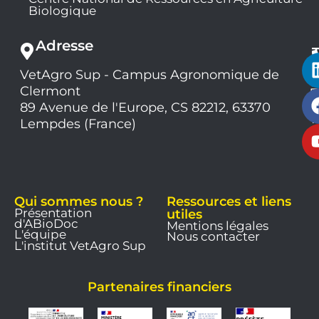
Biologique
Adresse
VetAgro Sup - Campus Agronomique de
0
Clermont
7
9
89 Avenue de l'Europe, CS 82212, 63370
1
Lempdes (France)
9
Qui sommes nous ?
Ressources et liens
Présentation
utiles
d'ABioDoc
Mentions légales
L'équipe
Nous contacter
L'institut VetAgro Sup
Partenaires financiers