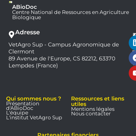
ABioDoc
Centre National de Ressources en Agriculture
Biologique
Adresse
VetAgro Sup - Campus Agronomique de
0
Clermont
7
9
89 Avenue de l'Europe, CS 82212, 63370
1
Lempdes (France)
9
Qui sommes nous ?
Ressources et liens
Présentation
utiles
d'ABioDoc
Mentions légales
L'équipe
Nous contacter
L'institut VetAgro Sup
Partenaires financiers