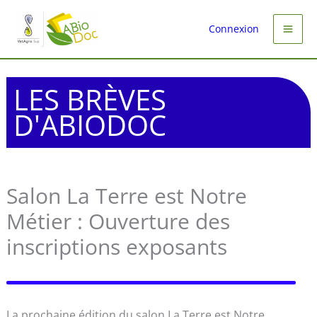
Aller
au
Connexion
contenu
LES BRÈVES
D'ABIODOC
Salon La Terre est Notre
Métier : Ouverture des
inscriptions exposants
La prochaine édition du salon La Terre est Notre