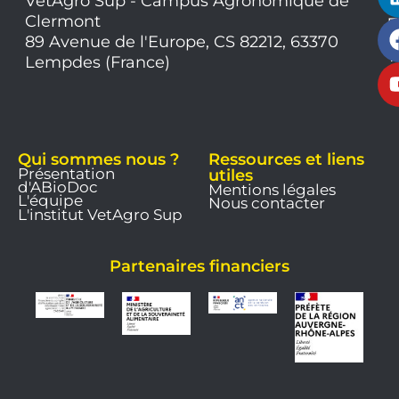
VetAgro Sup - Campus Agronomique de
0
Clermont
7
9
89 Avenue de l'Europe, CS 82212, 63370
1
Lempdes (France)
9
Qui sommes nous ?
Ressources et liens
Présentation
utiles
d'ABioDoc
Mentions légales
L'équipe
Nous contacter
L'institut VetAgro Sup
Partenaires financiers