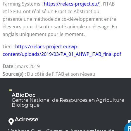
Farming Systems :
https://relacs-project.eu/
), l’ITAB
et le FIBL ont réalisé un Practice Abstract qui
présente une méthode de co-développement entre
éleveurs pour discuter santé animale en élevage. En
anglais uniquement pour le moment.
Lien :
https://relacs-project.eu/wp-
content/uploads/2019/03/PA_01_AHWP_ITAB_final.pdf
Date :
mars 2019
Source(s) :
Du côté de l'ITAB et son réseau
ABioDoc
Centre National de Ressources en Agriculture
Biologique
Adresse