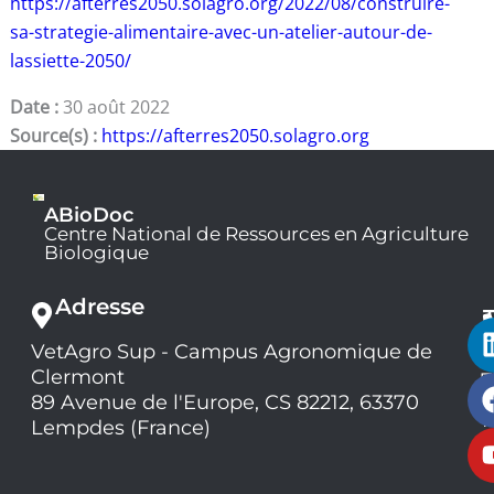
https://afterres2050.solagro.org/2022/08/construire-
sa-strategie-alimentaire-avec-un-atelier-autour-de-
lassiette-2050/
Date :
30 août 2022
Source(s) :
https://afterres2050.solagro.org
ABioDoc
Centre National de Ressources en Agriculture
Biologique
Adresse
VetAgro Sup - Campus Agronomique de
0
Clermont
7
9
89 Avenue de l'Europe, CS 82212, 63370
1
Lempdes (France)
9