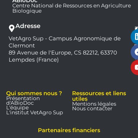
ABioDoc
Centre National de Ressources en Agriculture
Biologique
Adresse
VetAgro Sup - Campus Agronomique de
0
Clermont
7
9
89 Avenue de l'Europe, CS 82212, 63370
1
Lempdes (France)
9
Qui sommes nous ?
Ressources et liens
Présentation
utiles
d'ABioDoc
Mentions légales
L'équipe
Nous contacter
L'institut VetAgro Sup
Partenaires financiers