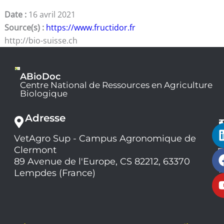
Date :
16 avril 2021
Source(s) :
https://www.fructidor.fr
http://bio-suisse.ch
ABioDoc
Centre National de Ressources en Agriculture
Biologique
Adresse
VetAgro Sup - Campus Agronomique de
0
Clermont
7
9
89 Avenue de l'Europe, CS 82212, 63370
1
Lempdes (France)
9