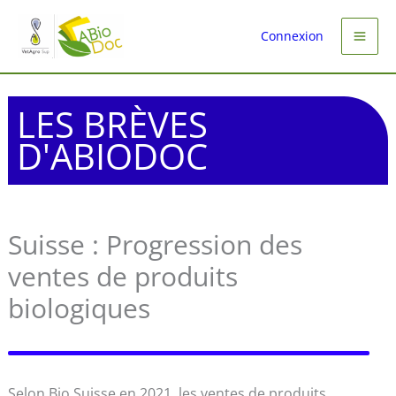
Aller
au
Connexion
contenu
LES BRÈVES
D'ABIODOC
Suisse : Progression des
ventes de produits
biologiques
Selon Bio Suisse en 2021, les ventes de produits