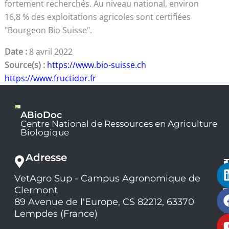
fortement recherchés. Au niveau national, environ
16,8 % des exploitations agricoles sont certifiées
"Bourgeon Bio Suisse".
Date :
8 avril 2022
Source(s) :
https://www.bio-suisse.ch
https://www.fructidor.fr
ABioDoc
Centre National de Ressources en Agriculture
Biologique
Adresse
VetAgro Sup - Campus Agronomique de
0
Clermont
7
9
89 Avenue de l'Europe, CS 82212, 63370
1
Lempdes (France)
9