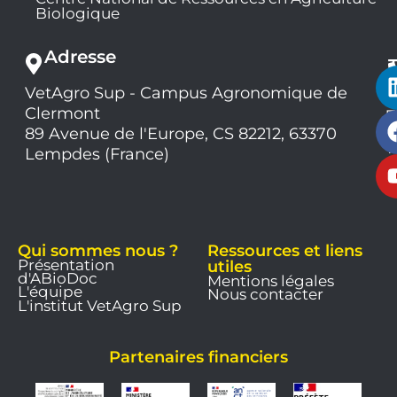
Biologique
Adresse
VetAgro Sup - Campus Agronomique de
0
Clermont
7
9
89 Avenue de l'Europe, CS 82212, 63370
1
Lempdes (France)
9
Qui sommes nous ?
Ressources et liens
Présentation
utiles
d'ABioDoc
Mentions légales
L'équipe
Nous contacter
L'institut VetAgro Sup
Partenaires financiers