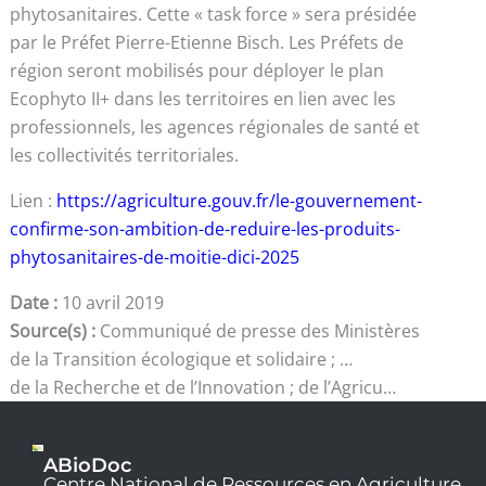
phytosanitaires. Cette « task force » sera présidée
par le Préfet Pierre-Etienne Bisch. Les Préfets de
région seront mobilisés pour déployer le plan
Ecophyto II+ dans les territoires en lien avec les
professionnels, les agences régionales de santé et
les collectivités territoriales.
Lien :
https://agriculture.gouv.fr/le-gouvernement-
confirme-son-ambition-de-reduire-les-produits-
phytosanitaires-de-moitie-dici-2025
Date :
10 avril 2019
Source(s) :
Communiqué de presse des Ministères
de la Transition écologique et solidaire ; …
de la Recherche et de l’Innovation ; de l’Agricu…
ABioDoc
Centre National de Ressources en Agriculture