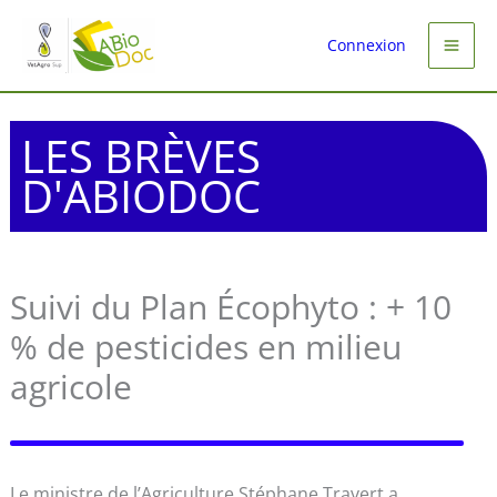
Aller
au
Connexion
contenu
LES BRÈVES
D'ABIODOC
Suivi du Plan Écophyto : + 10
% de pesticides en milieu
agricole
Le ministre de l’Agriculture Stéphane Travert a