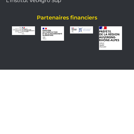
L'institut VetAgro Sup
Partenaires financiers