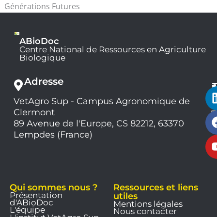
Générations Futures
ABioDoc
Centre National de Ressources en Agriculture
Biologique
Adresse
VetAgro Sup - Campus Agronomique de
0
Clermont
7
9
89 Avenue de l'Europe, CS 82212, 63370
1
Lempdes (France)
9
Qui sommes nous ?
Ressources et liens
Présentation
utiles
d'ABioDoc
Mentions légales
L'équipe
Nous contacter