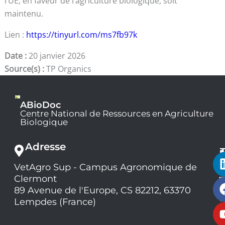
l’UE, en faveur de l’agriculture biologique, soit
maintenu.
Lien :
https://tinyurl.com/ms7fb97k
Date :
20 janvier 2026
Source(s) :
TP Organics
ABioDoc
Centre National de Ressources en Agriculture
Biologique
Adresse
VetAgro Sup - Campus Agronomique de
0
Clermont
7
9
89 Avenue de l'Europe, CS 82212, 63370
1
Lempdes (France)
9