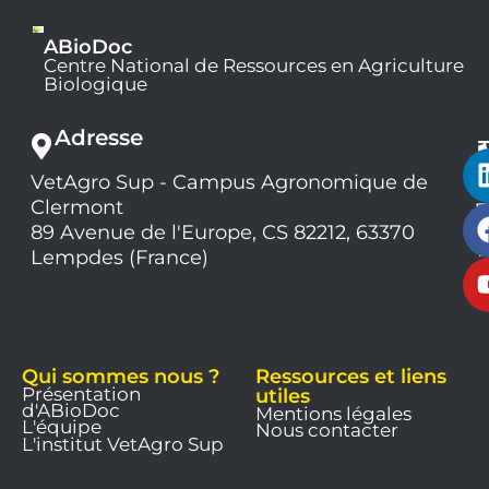
ABioDoc
Centre National de Ressources en Agriculture
Biologique
Adresse
VetAgro Sup - Campus Agronomique de
0
Clermont
7
9
89 Avenue de l'Europe, CS 82212, 63370
1
Lempdes (France)
9
Qui sommes nous ?
Ressources et liens
Présentation
utiles
d'ABioDoc
Mentions légales
L'équipe
Nous contacter
L'institut VetAgro Sup