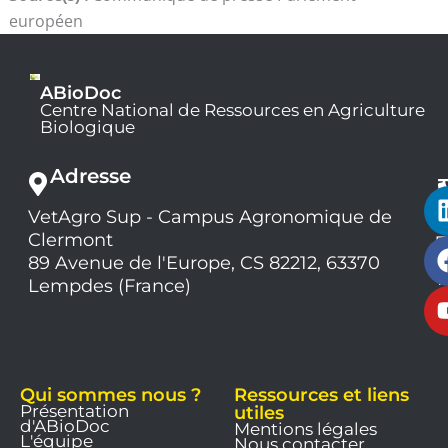
européen
ABioDoc
Centre National de Ressources en Agriculture
Biologique
Adresse
VetAgro Sup - Campus Agronomique de
0
Clermont
7
9
89 Avenue de l'Europe, CS 82212, 63370
1
Lempdes (France)
9
Qui sommes nous ?
Ressources et liens
Présentation
utiles
d'ABioDoc
Mentions légales
L'équipe
Nous contacter