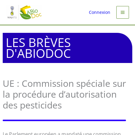
Aller
au
Connexion
contenu
LES BRÈVES
D'ABIODOC
UE : Commission spéciale sur
la procédure d’autorisation
des pesticides
Le Parlement européen a mandaté une commission