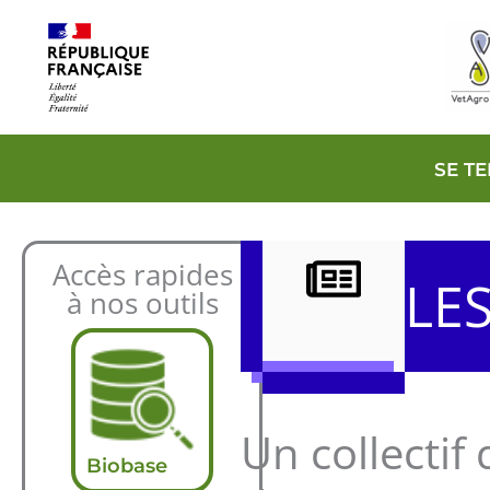
Aller
au
contenu
SE T
Accès rapides
LE
à nos outils
Un collectif
Biobase