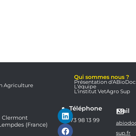
Qui sommes nous ?
Présentation d'ABioDoc
n Agriculture
L'équipe
L'institut VetAgro Sup
Téléphone
L
F
Y
Mail
i
a
o
 Clermont
04 73 98 13 99
abiodo
 Lempdes (France)
n
c
u
k
e
t
sup.fr