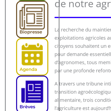
de notre agr
La recherche du maintien 
Biopresse
exploitations agricoles a
citoyens souhaitent un e
pour demande essentielle
d’agronomes, tous membre
Agenda
par une profonde refonte
A travers une tribune int
transition agroécologiq
alimentaire, trois condi
Brèves
l’agriculture est aujourd