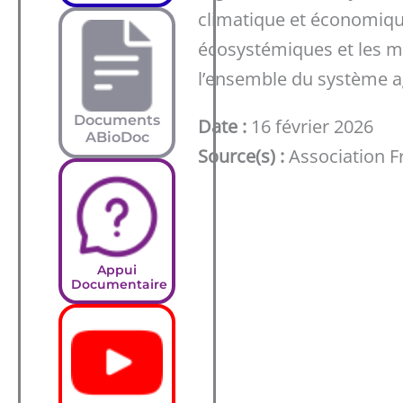
climatique et économique
écosystémiques et les mo
l’ensemble du système ag
Documents
Date :
16 février 2026
ABioDoc
Source(s) :
Association 
Appui
Documentaire